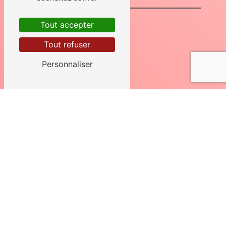
Tout accepter
Tout refuser
Personnaliser
En cochant cette case, j'accepte les
conditions particulières ci-dessous **
Envoyer
** Les données personnelles communiquées sont nécessaires aux fins de
vous contacter et sont enregistrées dans un fichier informatisé. Elles sont
destinées à HERAIL ASSAINISSEMENT et ses sous-traitants dans le seul
but de répondre à votre message. Les données collectées seront
communiquées aux seuls destinataires suivants: HERAIL