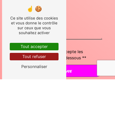
Ce site utilise des cookies
et vous donne le contrôle
sur ceux que vous
souhaitez activer
Tout accepter
En cochant cette case, j'accepte les
Tout refuser
conditions particulières ci-dessous **
Personnaliser
Envoyer
** Les données personnelles communiquées sont nécessaires aux fins de
vous contacter et sont enregistrées dans un fichier informatisé. Elles sont
destinées à HERAIL ASSAINISSEMENT et ses sous-traitants dans le seul
but de répondre à votre message. Les données collectées seront
communiquées aux seuls destinataires suivants: HERAIL
ASSAINISSEMENT Route de Gleize Grande 81350 Valderies
herail.assainissement@gmail.com. Vous disposez de droits d’accès, de
rectification, d’effacement, de portabilité, de limitation, d’opposition, de
retrait de votre consentement à tout moment et du droit d’introduire une